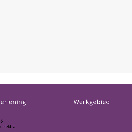
verlening
Werkgebied
ng
 elektra